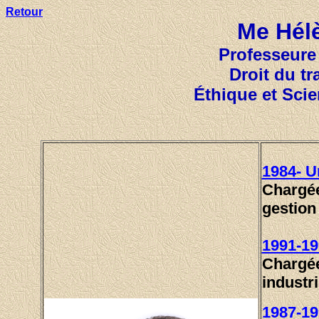
Retour
Me Hél
Professeure
Droit du t
Éthique et
Scie
1984- U
Chargée
gestion
1991-19
Chargée
industri
1987-1