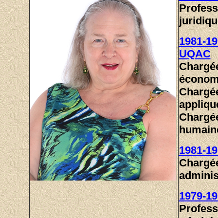
Profess
juridiq
1981-19
UQAC
Chargée
économi
Chargée
appliqu
Chargée
humain
1981-19
Chargée
adminis
1979-19
Profess