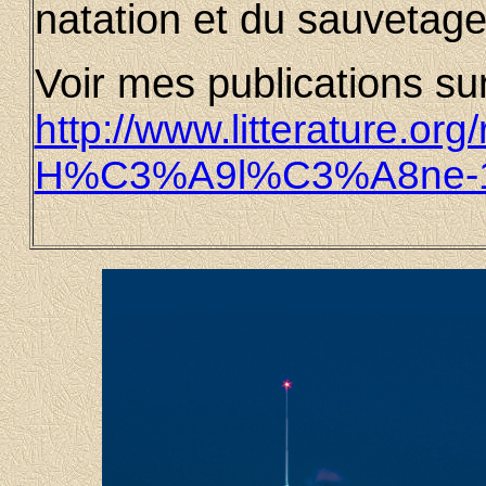
natation et du sauvetag
Voir mes publications sur
http://www.litterature.o
H%C3%A9l%C3%A8ne-